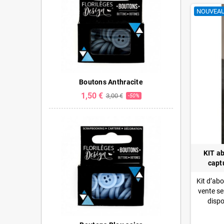
NOUVEA
Boutons Anthracite
1,50 €
3,00 €
-50%
KIT a
capt
Kit d’ab
vente se
dispo
abonnem
votre ab