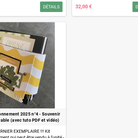
votre abonnement à un tarif préfé
32,00 €
DÉTAILS
D
onnement 2025 n°4 - Souvenir
ble (avec tuto PDF et vidéo)
RNIER EXEMPLAIRE !!!
Kit
ent qui peut être vendu à l'unité -