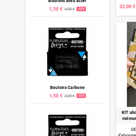
Boutons Bleu acier
32,00 €
1,50 €
3,00 €
-50%
Boutons Carbone
1,50 €
3,00 €
-50%
KIT ab
mémora
DE
d’abonnem