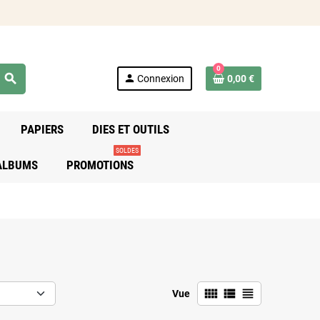
0
search
person
Connexion
0,00 €
PAPIERS
DIES ET OUTILS
SOLDES
 ALBUMS
PROMOTIONS
view_comfy
view_list
view_headline
Vue