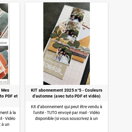
- Mes
KIT abonnement 2025 n°5 - Couleurs
uto PDF et
d'automne (avec tuto PDF et vidéo)
Kit d’abonnement qui peut être vendu à
ment à la
l'unité - TUTO envoyé par mail - Vidéo
l - Vidéo
disponible
(si vous souscrivez à un
z à un
abonnement, vous pouvez l'inclure dans
ure dans
votre abonnement à un tarif préférentiel)