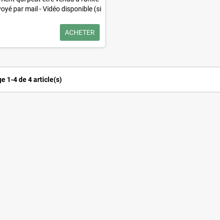
yé par mail - Vidéo disponible
(si
uscrivez à un abonnement, vous
'inclure dans votre abonnement à
ACHETER
un tarif préférentiel)
e 1-4 de 4 article(s)