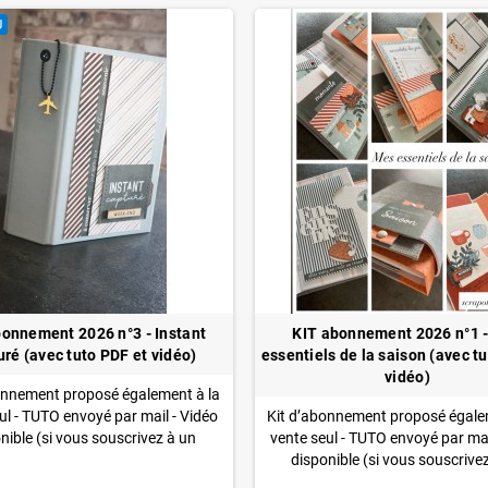
U
bonnement 2026 n°3 - Instant
KIT abonnement 2026 n°1 
uré (avec tuto PDF et vidéo)
essentiels de la saison (avec t
vidéo)
onnement proposé également à la
ul - TUTO envoyé par mail - Vidéo
Kit d’abonnement proposé égale
nible
(si vous souscrivez à un
vente seul - TUTO envoyé par mai
ent, vous pouvez l'inclure dans
disponible
(si vous souscrive
onnement à un tarif préférentiel)
abonnement, vous pouvez l'incl