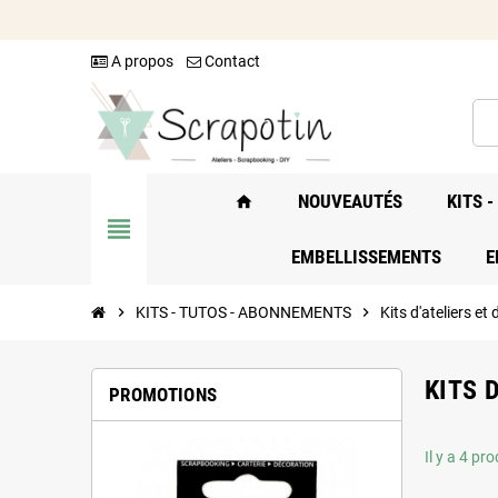
A propos
Contact
NOUVEAUTÉS
KITS 
home
view_headline
EMBELLISSEMENTS
E
chevron_right
KITS - TUTOS - ABONNEMENTS
chevron_right
Kits d'ateliers e
KITS 
PROMOTIONS
Il y a 4 pro