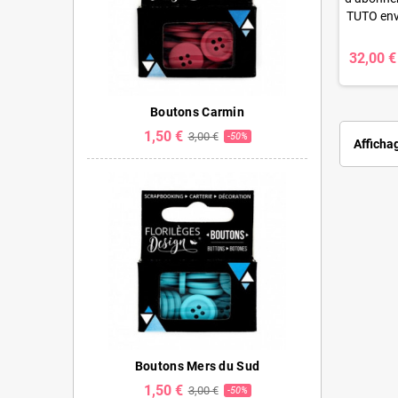
TUTO envo
vous so
pouvez l
32,00 €
Boutons Carmin
1,50 €
3,00 €
-50%
Affichag
Boutons Mers du Sud
1,50 €
3,00 €
-50%