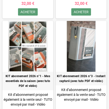
32,00 €
32,00 €
vous souscrivez à un
abonnement, vous pouvez
abonnement, vous pouvez
l'inclure dans votre abonnement
ACHETER
ACHETER
l'inclure dans votre abonnement
à un tarif préférentiel)
à un tarif préférentiel)
KIT abonnement 2026 n°1 - Mes
KIT abonnement 2026 n°3 - Instant
essentiels de la saison (avec tuto
capturé (avec tuto PDF et vidéo)
PDF et vidéo)
Kit d’abonnement proposé
Kit d’abonnement proposé
également à la vente seul - TUTO
également à la vente seul - TUTO
envoyé par mail - Vidéo
envoyé par mail - Vidéo
disponible
(si vous souscrivez à