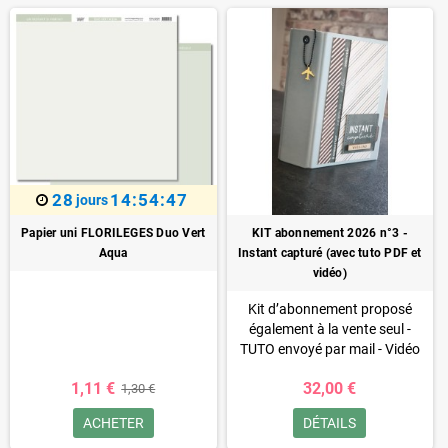
28
14:54:46
jours
Papier uni FLORILEGES Duo Vert
KIT abonnement 2026 n°3 -
Aqua
Instant capturé (avec tuto PDF et
vidéo)
Kit d’abonnement proposé
également à la vente seul -
TUTO envoyé par mail - Vidéo
disponible
(si vous souscrivez à
1,11 €
32,00 €
1,30 €
un abonnement, vous pouvez
l'inclure dans votre abonnement
ACHETER
DÉTAILS
à un tarif préférentiel)