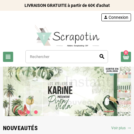
LIVRAISON GRATUITE à partir de 60€ d'achat
person
Connexion
0
view_headline
search
NOUVEAUTÉS
Voir plus
trending_flat