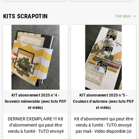
KITS SCRAPOTIN
Voir plus
trending_flat
KIT abonnement 2025 n°4 -
KIT abonnement 2025 n°5 -
Souvenir mémorable (avec tuto PDF
Couleurs d'automne (avec tuto PDF
et vidéo)
et vidéo)
DERNIER EXEMPLAIRE !!!
Kit
Kit d’abonnement qui peut être
d’abonnement qui peut être
vendu à l'unité - TUTO envoyé
vendu à l'unité - TUTO envoyé
par mail - Vidéo disponible
(si
par mail - Vidéo disponible
(si
vous souscrivez à un