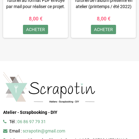
Tutoriel au format PDF envoyé
Tutoriel de l’album présenté en
par mail pour réaliser ce projet.
atelier (printemps / été 2022)
8,00 €
8,00 €
ACHETER
ACHETER
Atelier - Scrapbooking - DIY
Tél :
06 86 97 79 31
Email :
scrapotin@gmail.com