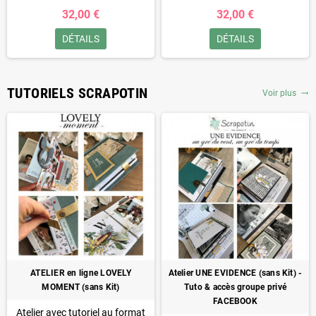
disponible
(si vous souscrivez à
un abonnement, vous pouvez
32,00 €
32,00 €
un abonnement, vous pouvez
l'inclure dans votre abonnement
l'inclure dans votre abonnement
à un tarif préférentiel)
DÉTAILS
DÉTAILS
à un tarif préférentiel)
TUTORIELS SCRAPOTIN
Voir plus
trending_flat
ATELIER en ligne LOVELY
Atelier UNE EVIDENCE (sans Kit) -
MOMENT (sans Kit)
Tuto & accès groupe privé
FACEBOOK
Atelier avec tutoriel au format