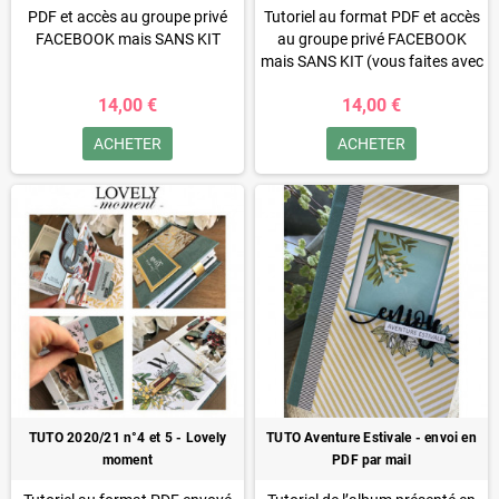
PDF et accès au groupe privé
Tutoriel au format PDF et accès
FACEBOOK mais SANS KIT
au groupe privé FACEBOOK
(vous faites avec votre propre
mais SANS KIT (vous faites avec
matériel).SUR DEMANDE: je
votre propre matériel).
14,00 €
14,00 €
peux vous adresser par mail la
liste du matériel nécessaire à
ACHETER
ACHETER
réaliser cet album
TUTO 2020/21 n°4 et 5 - Lovely
TUTO Aventure Estivale - envoi en
moment
PDF par mail