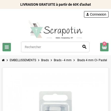
LIVRAISON GRATUITE à partir de 60€ d'achat
person
Connexion
0
view_headline
search
chevron_right
chevron_right
chevron_right
chevron_right
EMBELLISSEMENTS
Brads
Brads - 4 mm
Brads 4 mm CI- Pastel