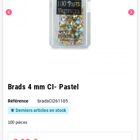
chevron_left
chevron_right
Brads 4 mm CI- Pastel
Référence
bradsCI261105
Derniers articles en stock
notifications_active
100 pièces