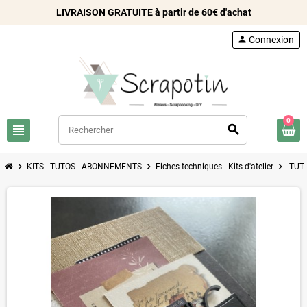
LIVRAISON GRATUITE à partir de 60€ d'achat
person
Connexion
0
view_headline
search
chevron_right
chevron_right
chevron_right
KITS - TUTOS - ABONNEMENTS
Fiches techniques - Kits d'atelier
TUTO