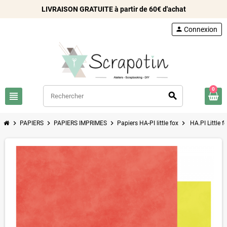
LIVRAISON GRATUITE à partir de 60€ d'achat
person
Connexion
0
view_headline
search
chevron_right
chevron_right
chevron_right
chevron_right
PAPIERS
PAPIERS IMPRIMES
Papiers HA-PI little fox
HA.PI Little 