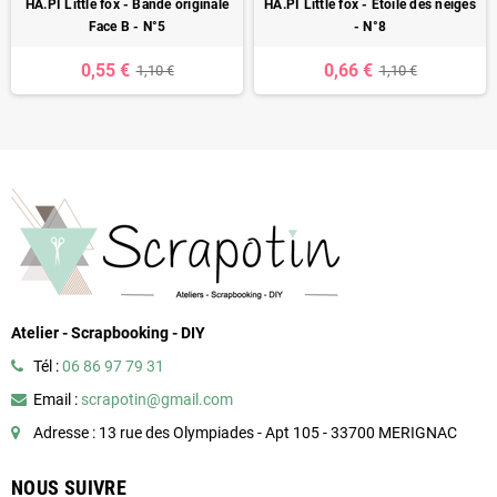
HA.PI Little fox - Bande originale
HA.PI Little fox - Etoile des neiges
Face B - N°5
- N°8
0,55 €
0,66 €
1,10 €
1,10 €
Atelier - Scrapbooking - DIY
Tél :
06 86 97 79 31
Email :
scrapotin@gmail.com
Adresse : 13 rue des Olympiades - Apt 105 - 33700 MERIGNAC
NOUS SUIVRE