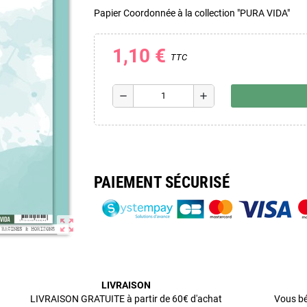
Papier Coordonnée à la collection "PURA VIDA"
1,10 €
TTC
remove
add
PAIEMENT SÉCURISÉ
zoom_out_map
LIVRAISON
LIVRAISON GRATUITE à partir de 60€ d'achat
Vous bé