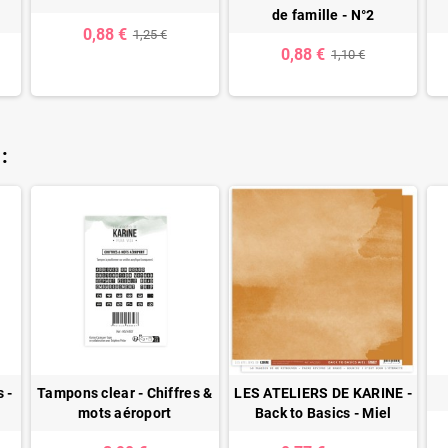
de famille - N°2
0,88 €
1,25 €
0,88 €
1,10 €
:
 -
Tampons clear - Chiffres &
LES ATELIERS DE KARINE -
mots aéroport
Back to Basics - Miel