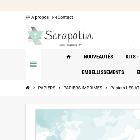
A propos
Contact
NOUVEAUTÉS
KITS 
home
view_headline
EMBELLISSEMENTS
E
chevron_right
PAPIERS
chevron_right
PAPIERS IMPRIMES
chevron_right
Papiers LES A