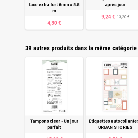
cm
face extra fort 6mm x 5.5
après jour
m
9,24 €
13,20 €
4,30 €
39 autres produits dans la même catégorie 
E KARINE -
Tampons clear - Un jour
Etiquettes autocollantes
 - Beige
parfait
URBAN STORIES