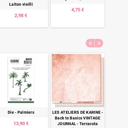
Laiton vieilli
4,75 €
2,98 €
0,
Die - Palmiers
LES ATELIERS DE KARINE -
LES ATELI
Back to Basics VINTAGE
Back to
13,90 €
JOURNAL - Terracota
SUD 1