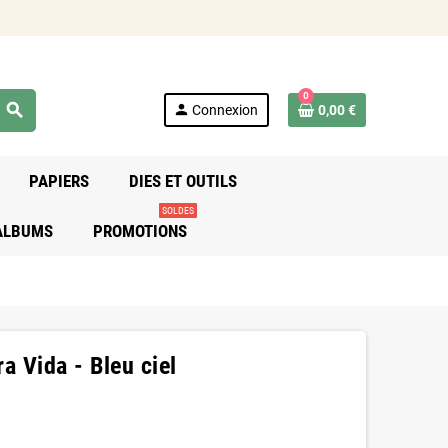
0
search
person
Connexion
0,00 €
PAPIERS
DIES ET OUTILS
SOLDES
 ALBUMS
PROMOTIONS
 Vida - Bleu ciel