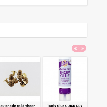
outons de col à visser -
Tacky Glue QUICK DRY
FLORILE