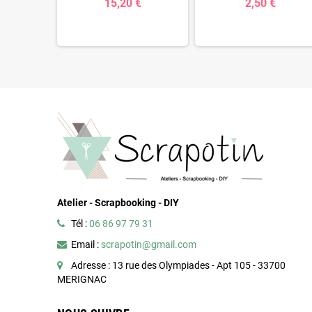
15,20 €
2,50 €
10 €
Atelier - Scrapbooking - DIY
Tél :
06 86 97 79 31
Email :
scrapotin@gmail.com
Adresse : 13 rue des Olympiades - Apt 105 - 33700
MERIGNAC