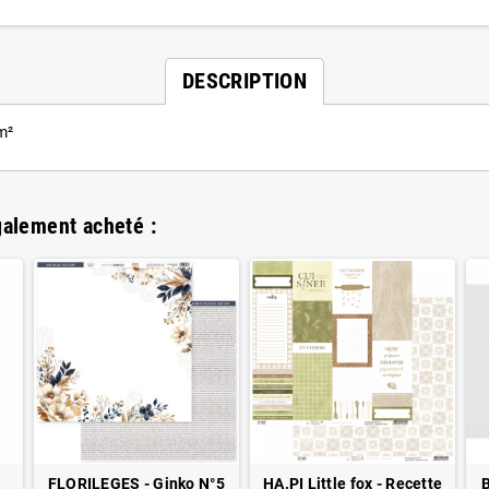
DESCRIPTION
m²
galement acheté :
FLORILEGES - Ginko N°5
HA.PI Little fox - Recette
B