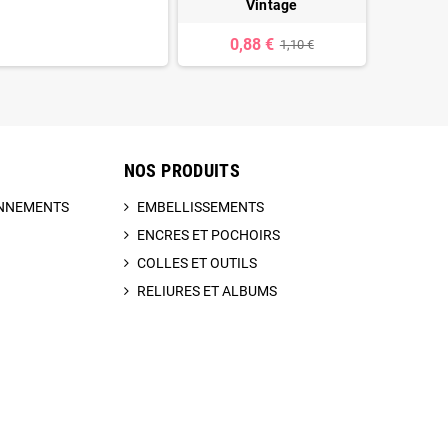
Vintage
0,
0,88 €
1,10 €
NOS PRODUITS
BONNEMENTS
EMBELLISSEMENTS
ENCRES ET POCHOIRS
COLLES ET OUTILS
RELIURES ET ALBUMS