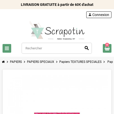
LIVRAISON GRATUITE à partir de 60€ d'achat
person
Connexion
0
view_headline
search
chevron_right
chevron_right
chevron_right
chevron_right
PAPIERS
PAPIERS SPECIAUX
Papiers TEXTURES SPECIALES
Papi