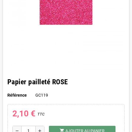
Papier pailleté ROSE
Référence
GC119
2,10 €
TTC
shopping_cart
remove
add
AJOUTER AU PANIER