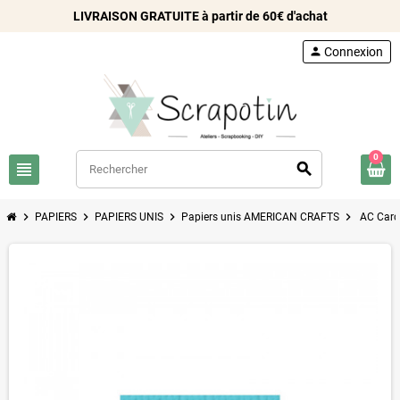
LIVRAISON GRATUITE à partir de 60€ d'achat
person
Connexion
0
view_headline
search
chevron_right
chevron_right
chevron_right
chevron_right
PAPIERS
PAPIERS UNIS
Papiers unis AMERICAN CRAFTS
AC Card