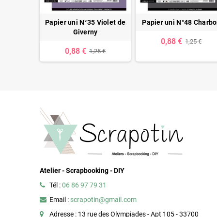
°1 Bleu
Papier uni N°35 Violet de
Papier uni N°48 Charb
d
Giverny
0,88 €
1,25 €
0,88 €
25 €
1,25 €
Atelier - Scrapbooking - DIY
Tél :
06 86 97 79 31
Email :
scrapotin@gmail.com
Adresse : 13 rue des Olympiades - Apt 105 - 33700