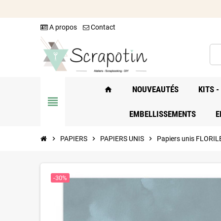
A propos
Contact
NOUVEAUTÉS
KITS 
home
view_headline
EMBELLISSEMENTS
E
chevron_right
PAPIERS
chevron_right
PAPIERS UNIS
chevron_right
Papiers unis FLORI
-30%