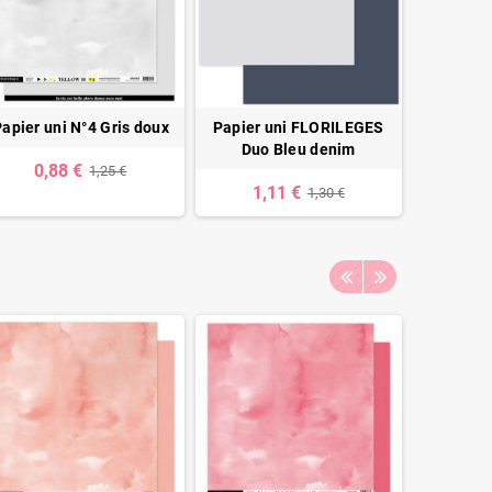
apier uni N°4 Gris doux
Papier uni FLORILEGES
Boutons d
Duo Bleu denim
Arg
0,88 €
1,25 €
1,11 €
1,30 €