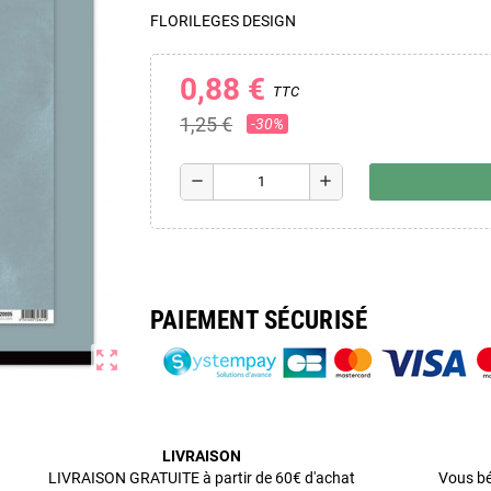
FLORILEGES DESIGN
0,88 €
TTC
1,25 €
-30%
remove
add
PAIEMENT SÉCURISÉ
zoom_out_map
LIVRAISON
LIVRAISON GRATUITE à partir de 60€ d'achat
Vous bé