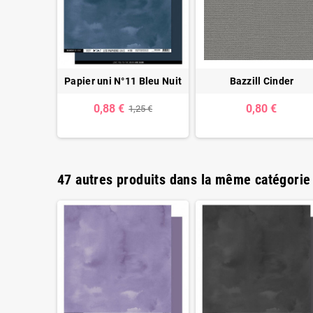
de - envoi
Papier uni N°11 Bleu Nuit
Bazzill Cinder
 mail
0,88 €
0,80 €
1,25 €
€
47 autres produits dans la même catégorie 