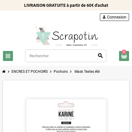
LIVRAISON GRATUITE à partir de 60€ d'achat
person
Connexion
0
view_headline
search
chevron_right
chevron_right
chevron_right
ENCRES ET POCHOIRS
Pochoirs
Mask Textes été