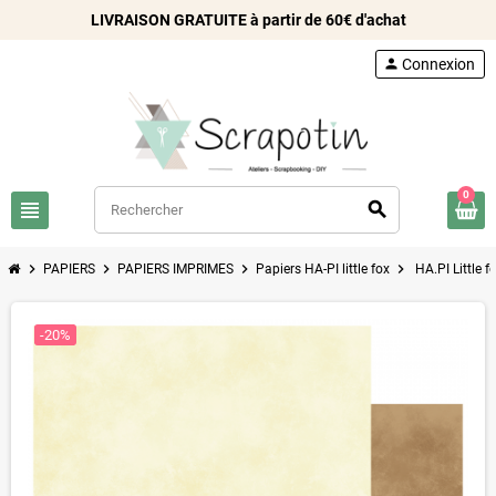
LIVRAISON GRATUITE à partir de 60€ d'achat
person
Connexion
0
view_headline
search
chevron_right
chevron_right
chevron_right
chevron_right
PAPIERS
PAPIERS IMPRIMES
Papiers HA-PI little fox
HA.PI Little f
-20%