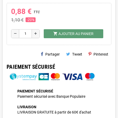
0,88 €
TTC
1,10 €
-20%
shopping_cart
remove
add
AJOUTER AU PANIER
Partager
Tweet
Pinterest
PAIEMENT SÉCURISÉ
PAIEMENT SÉCURISÉ
Paiement sécurisé avec Banque Populaire
LIVRAISON
LIVRAISON GRATUITE à partir de 60€ d'achat