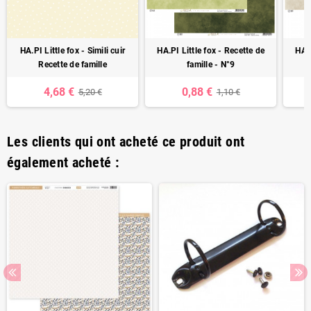
HA.PI Little fox - Simili cuir
HA.PI Little fox - Recette de
HA.P
Recette de famille
famille - N°9
4,68 €
0,88 €
5,20 €
1,10 €
Les clients qui ont acheté ce produit ont
également acheté :