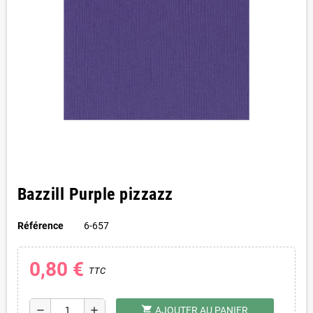
Bazzill Purple pizzazz
Référence
6-657
0,80 €
TTC
shopping_cart
remove
add
AJOUTER AU PANIER