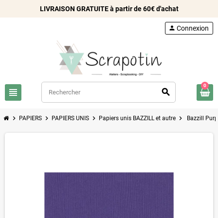
LIVRAISON GRATUITE à partir de 60€ d'achat
person
Connexion
0
view_headline
search
chevron_right
chevron_right
chevron_right
chevron_right
PAPIERS
PAPIERS UNIS
Papiers unis BAZZILL et autre
Bazzill Purp