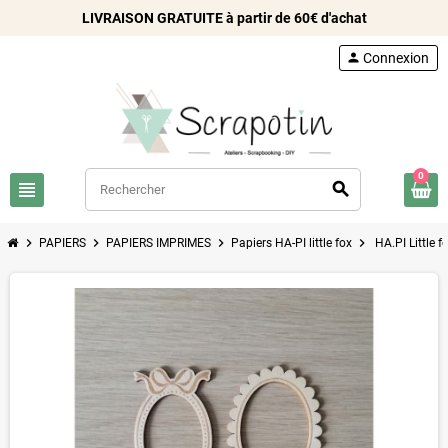
LIVRAISON GRATUITE à partir de 60€ d'achat
person
Connexion
0
view_headline
search
chevron_right
chevron_right
chevron_right
chevron_right
PAPIERS
PAPIERS IMPRIMES
Papiers HA-PI little fox
HA.PI Little 