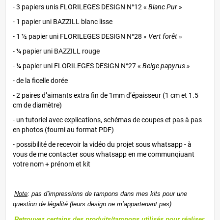
- 3 papiers unis FLORILEGES DESIGN N°12 «
Blanc Pur
»
- 1 papier uni BAZZILL blanc lisse
- 1 ½ papier uni FLORILEGES DESIGN N°28 «
Vert forêt
»
- ¼ papier uni BAZZILL rouge
- ¼ papier uni FLORILEGES DESIGN N°27 «
Beige papyrus »
- de la ficelle dorée
- 2 paires d’aimants extra fin de 1mm d’épaisseur (1 cm et 1.5
cm de diamètre)
- un tutoriel avec explications, schémas de coupes et pas à pas
en photos (fourni au format PDF)
- possibilité de recevoir la vidéo du projet sous whatsapp - à
vous de me contacter sous whatsapp en me communqiuant
votre nom + prénom et kit
Note
: pas d’impressions de tampons dans mes kits pour une
question de légalité (leurs design ne m’appartenant pas).
Retrouvez certains des produits/tampons utilisés pour réaliser