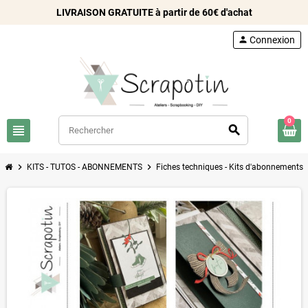
LIVRAISON GRATUITE à partir de 60€ d'achat
person
Connexion
0
view_headline
search
chevron_right
chevron_right
chev
KITS - TUTOS - ABONNEMENTS
Fiches techniques - Kits d'abonnements