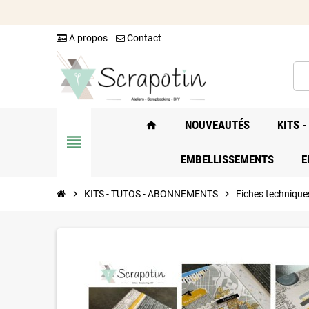
A propos
Contact
NOUVEAUTÉS
KITS 
home
view_headline
EMBELLISSEMENTS
E
chevron_right
KITS - TUTOS - ABONNEMENTS
chevron_right
Fiches technique