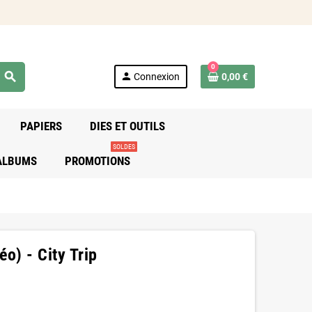
0
search
person
Connexion
0,00 €
PAPIERS
DIES ET OUTILS
SOLDES
 ALBUMS
PROMOTIONS
o) - City Trip