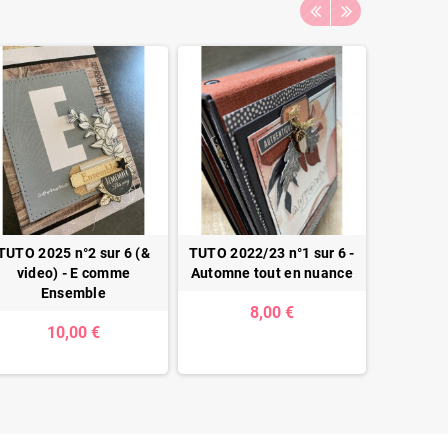
TUTO 2025 n°2 sur 6 (&
TUTO 2022/23 n°1 sur 6 -
TUTO 201
video) - E comme
Automne tout en nuance
Le t
Ensemble
8,00 €
10,00 €