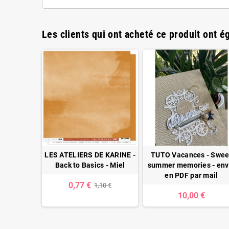
Les clients qui ont acheté ce produit ont é
st belle
LES ATELIERS DE KARINE -
TUTO Vacances - Swee
ar mail) +
Back to Basics - Miel
summer memories - env
en PDF par mail
0,77 €
1,10 €
€
10,00 €