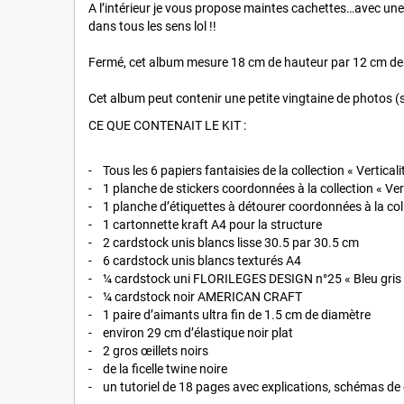
A l’intérieur je vous propose maintes cachettes…avec une
dans tous les sens lol !!
Fermé, cet album mesure 18 cm de hauteur par 12 cm de 
Cet album peut contenir une petite vingtaine de photos (
CE QUE CONTENAIT LE KIT :
- Tous les 6 papiers fantaisies de la collection « Vertical
- 1 planche de stickers coordonnées à la collection « Vert
- 1 planche d’étiquettes à détourer coordonnées à la coll
- 1 cartonnette kraft A4 pour la structure
- 2 cardstock unis blancs lisse 30.5 par 30.5 cm
- 6 cardstock unis blancs texturés A4
- ¼ cardstock uni FLORILEGES DESIGN n°25 « Bleu gris
- ¼ cardstock noir AMERICAN CRAFT
- 1 paire d’aimants ultra fin de 1.5 cm de diamètre
- environ 29 cm d’élastique noir plat
- 2 gros œillets noirs
- de la ficelle twine noire
- un tutoriel de 18 pages avec explications, schémas de