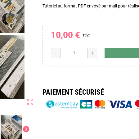
Tutoriel au format PDF envoyé par mail pour réalis
10,00 €
TTC
remove
add
PAIEMENT SÉCURISÉ
zoom_out_map
chevron_right