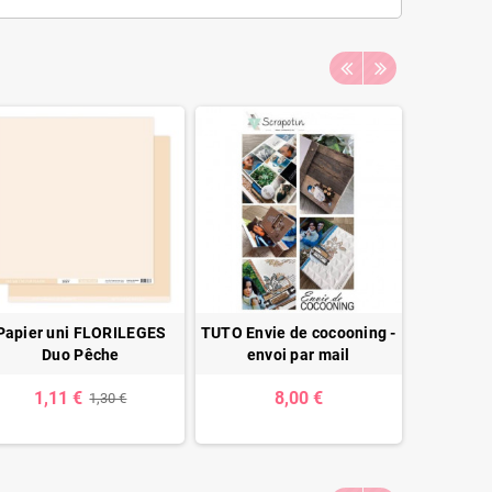
Papier uni FLORILEGES
TUTO Envie de cocooning -
KIT abon
Duo Pêche
envoi par mail
- Coul
(avec tu
1,11 €
8,00 €
1,30 €