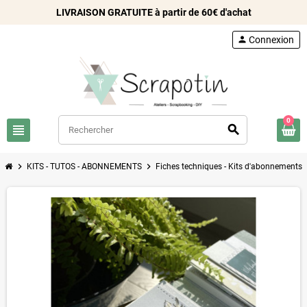
LIVRAISON GRATUITE à partir de 60€ d'achat
person
Connexion
0
view_headline
search
chevron_right
chevron_right
chev
KITS - TUTOS - ABONNEMENTS
Fiches techniques - Kits d'abonnements