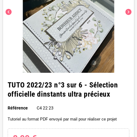
chevron_left
chevron_right
TUTO 2022/23 n°3 sur 6 - Sélection
officielle dinstants ultra précieux
Référence
C4 22 23
Tutoriel au format PDF envoyé par mail pour réaliser ce projet