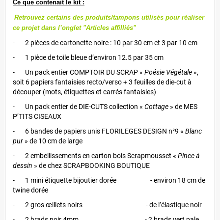
Ce que contenait le kit
:
Retrouvez certains des produits/tampons utilisés pour réaliser
ce projet dans l’onglet "Articles affilliés"
- 2 pièces de cartonette noire : 10 par 30 cm et 3 par 10 cm
- 1 pièce de toile bleue d’environ 12.5 par 35 cm
- Un pack entier COMPTOIR DU SCRAP «
Poésie Végétale
»,
soit 6 papiers fantaisies recto/verso + 3 feuilles de die-cut à
découper (mots, étiquettes et carrés fantaisies)
- Un pack entier de DIE-CUTS collection «
Cottage
» de MES
P’TITS CISEAUX
- 6 bandes de papiers unis FLORILEGES DESIGN n°9 «
Blanc
pur
» de 10 cm de large
- 2 embellissements en carton bois Scrapmousset «
Pince à
dessin
» de chez SCRAPBOOKING BOUTIQUE
- 1 mini étiquette bijoutier dorée - environ 18 cm de
twine dorée
- 2 gros œillets noirs - de l’élastique noir
- 2 brads noir 4mm - 2 brads vert pale