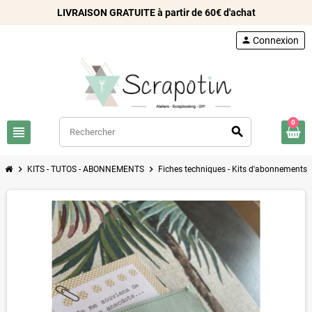
LIVRAISON GRATUITE à partir de 60€ d'achat
person
Connexion
0
view_headline
search
chevron_right
chevron_right
chev
KITS - TUTOS - ABONNEMENTS
Fiches techniques - Kits d'abonnements